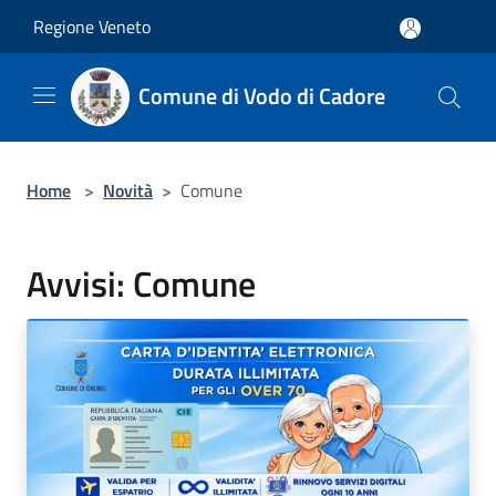
Salta al contenuto principale
Regione Veneto
Comune di Vodo di Cadore
Home
>
Novità
>
Comune
Avvisi: Comune