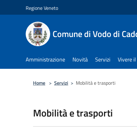
Salta al contenuto principale
Regione Veneto
Comune di Vodo di Cad
Amministrazione
Novità
Servizi
Vivere 
Home
>
Servizi
>
Mobilità e trasporti
Mobilità e trasporti